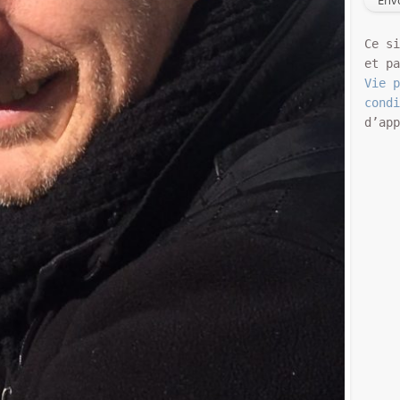
Ce s
et p
Vie 
cond
d’ap