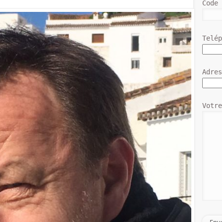
Code
Telé
Adre
Votr