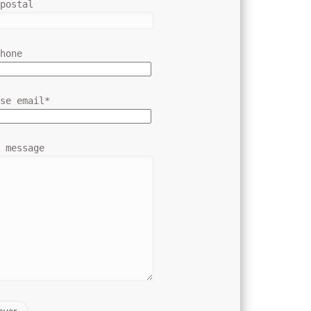
 postal
phone
sse email*
e message