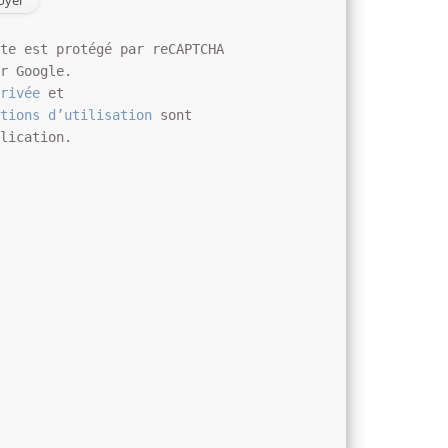
ite est protégé par reCAPTCHA
ar Google.
privée
et
itions d’utilisation
sont
plication.