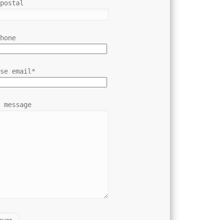
 postal
phone
sse email*
e message