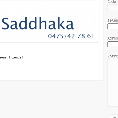
Code
Telé
Adre
Votr
your friends!