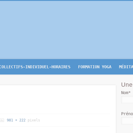
-Yoga.be
COLLECTIFS-INDIVIDUEL-HORAIRES
FORMATION YOGA
MÉDIT
Une
Nom*
Prén
981 × 222
pixels