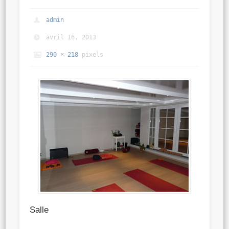
admin
avril 16, 2013
290 × 218
pixels
Salle