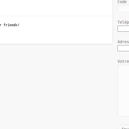
Code
Telé
r friends!
Adre
Votr