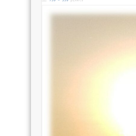
739 × 559
pixels