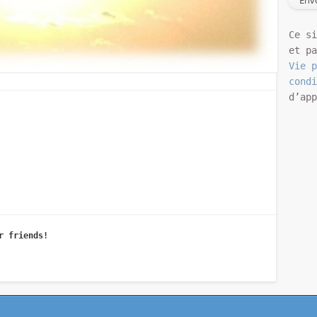
Ce s
et p
Vie 
cond
d’ap
r friends!