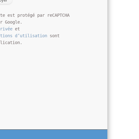
ite est protégé par reCAPTCHA
ar Google.
privée
et
itions d’utilisation
sont
plication.