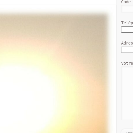
Code
Telé
Adre
Votr