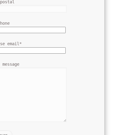
 postal
phone
sse email*
e message